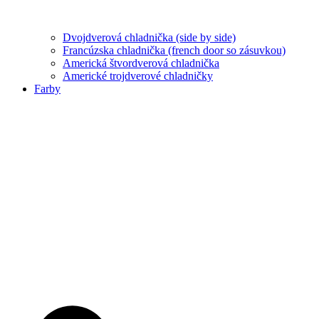
Dvojdverová chladnička (side by side)
Francúzska chladnička (french door so zásuvkou)
Americká štvordverová chladnička
Americké trojdverové chladničky
Farby