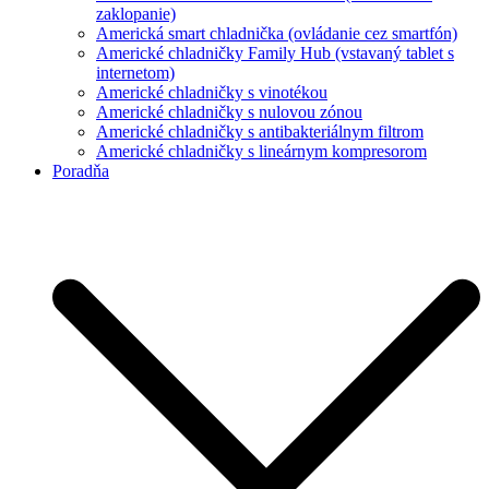
zaklopanie)
Americká smart chladnička (ovládanie cez smartfón)
Americké chladničky Family Hub (vstavaný tablet s
internetom)
Americké chladničky s vinotékou
Americké chladničky s nulovou zónou
Americké chladničky s antibakteriálnym filtrom
Americké chladničky s lineárnym kompresorom
Poradňa