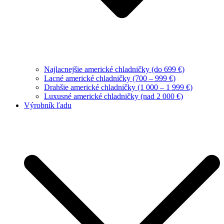
Najlacnejšie americké chladničky (do 699 €)
Lacné americké chladničky (700 – 999 €)
Drahšie americké chladničky (1 000 – 1 999 €)
Luxusné americké chladničky (nad 2 000 €)
Výrobník ľadu