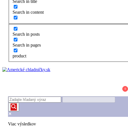
Search in title
Search in content
Search in posts
Search in pages
product
Americké chladničky.sk
Najpodrobnejšie recenzie amerických chladničiek
0
Viac výsledkov