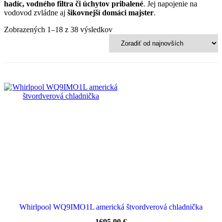
hadíc, vodného filtra či úchytov pribalené
. Jej napojenie na
vodovod zvládne aj
šikovnejší domáci majster
.
Sorted
Zobrazených 1–18 z 38 výsledkov
by
latest
Whirlpool WQ9IMO1L americká štvordverová chladnička
1695,90
€