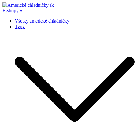
Skip
to
E-shopy »
Americké chladničky.sk
Najpodrobnejšie recenzie amerických chladničiek
content
Všetky americké chladničky
Typy