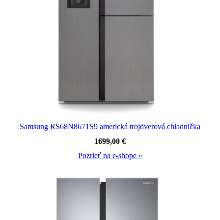
Samsung RS68N8671S9 americká trojdverová chladnička
1699,00
€
Pozrieť na e-shope »