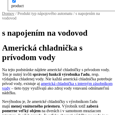
product
Domov
/ Produkt typ nápojového automatu / s napojením na
vodovod
s napojením na vodovod
Americká chladnička s
prívodom vody
Na tejto podstránke nájdete americké chladničky s prívodom vody.
Ten je nutný kvôli
správnej funkcii výrobníka ľadu
, resp.
výdajníka chladenej vody. Nie každá americká chladnička potrebuje
prívod vody, existuje aj
americká chladnička s interným zásobníkom
vody
– tieto typy využívajú ako zdroj vody vstavanú odnímateľnú
nádržku.
Nevýhodou je, že americké chladničky s výrobníkom ľadu
majú
menej vnútorného priestoru
. Výrobník totiž
zaberá
pomerne veľký objem
na dverách i v samotnom mraziacom