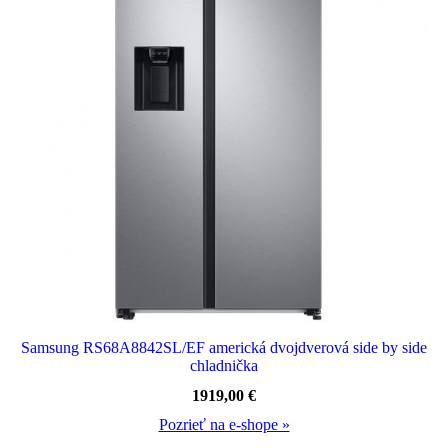
Samsung RS68A8842SL/EF americká dvojdverová side by side
chladnička
1919,00
€
Pozrieť na e-shope »