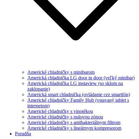
Americké chladničky s minibarom
Americká chladnička LG door in door (veľký minibar)
Americká chladnička LG instaview (so sklom na
zaklopanie)
Americká smart chladnička (ovládanie cez smartfón)
Americké chladničky Family Hub (vstavaný tablet s
internetom)
Americké chladničky s vinotékou
Americké chladničky s nulovou zónou
Americké chladničky s antibakteriálnym filtrom
Americké chladničky s lineárnym kompresorom
Poradňa