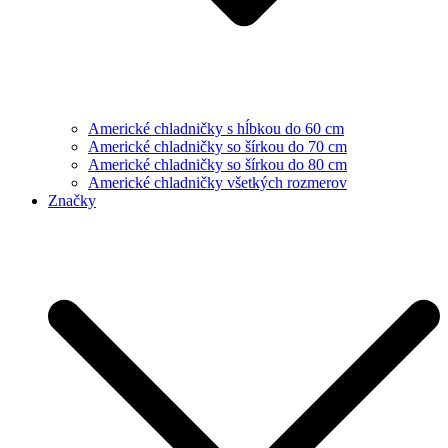
Americké chladničky s hĺbkou do 60 cm
Americké chladničky so šírkou do 70 cm
Americké chladničky so šírkou do 80 cm
Americké chladničky všetkých rozmerov
Značky