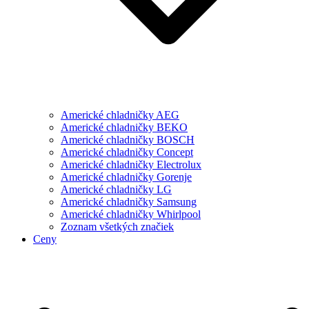
Americké chladničky AEG
Americké chladničky BEKO
Americké chladničky BOSCH
Americké chladničky Concept
Americké chladničky Electrolux
Americké chladničky Gorenje
Americké chladničky LG
Americké chladničky Samsung
Americké chladničky Whirlpool
Zoznam všetkých značiek
Ceny