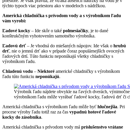
priestore. Je však pravda, že vďaka absencii nádržky na vodu je v
týchto typoch viac priestoru ako v modeloch s nádržkou.
Americká chladnička s prívodom vody a s výrobníkom ľadu
vám vyrobí:
Ľadové kocky
– Ide skôr o také
polmesiačiky
, je to dané
konštrukčným vyhotovením samotného výrobníka.
Ľadovú drť
– Je vhodná do miešaných nápojov. Ide však o
hrubú
drť
, nie o jemnú drť ako v prípade čoraz populárnejších ovocných
ľadových drtí. Túto funkciu neponúkajú všetky chladničky s
výrobníkom ľadu.
Chladenú vodu
–
Niektoré
americké chladničky s výrobníkom
ľadu túto funkciu
neponúkajú
.
Výrobník ľadu nájdete obvykle na ľavých dverách, výnimočne p
výrobníkom ľadu môže vyrábať ľadové kocky, ľadovú drť či ch
Americká chladnička s výrobníkom ľadu môže byť
hlučnejšia
. Pri
procese výroby ľadu totiž raz za čas
vypadnú hotové ľadové
kocky do zásobníka
.
Americká chladnička s prívodom vody má
príslušenstvo vrátane