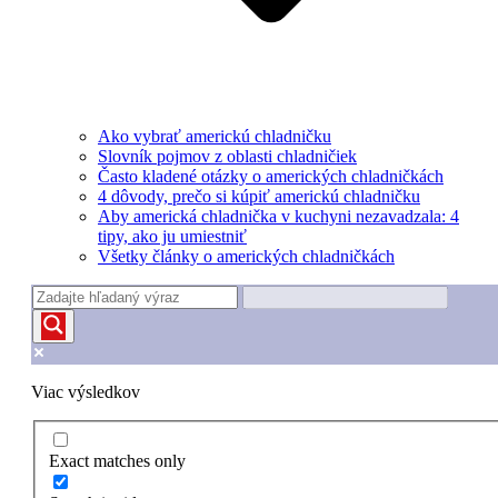
Ako vybrať americkú chladničku
Slovník pojmov z oblasti chladničiek
Často kladené otázky o amerických chladničkách
4 dôvody, prečo si kúpiť americkú chladničku
Aby americká chladnička v kuchyni nezavadzala: 4
tipy, ako ju umiestniť
Všetky články o amerických chladničkách
Viac výsledkov
Exact matches only