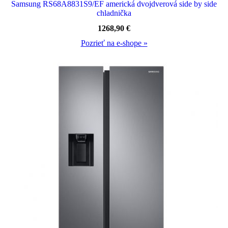
Samsung RS68A8831S9/EF americká dvojdverová side by side
chladnička
1268,90
€
Pozrieť na e-shope »