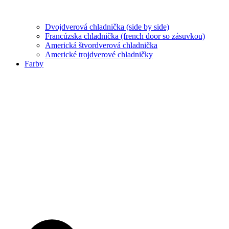
Dvojdverová chladnička (side by side)
Francúzska chladnička (french door so zásuvkou)
Americká štvordverová chladnička
Americké trojdverové chladničky
Farby