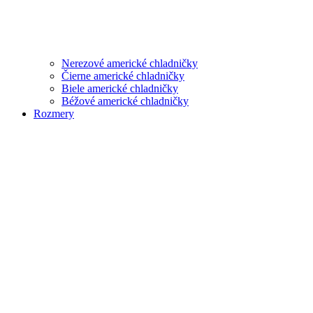
Nerezové americké chladničky
Čierne americké chladničky
Biele americké chladničky
Béžové americké chladničky
Rozmery