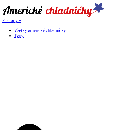
Skip
to
content
E-shopy »
Americké chladničky.sk
Najpodrobnejšie recenzie amerických chladničiek
Všetky americké chladničky
Typy