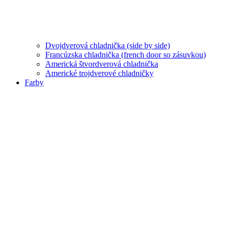
Dvojdverová chladnička (side by side)
Francúzska chladnička (french door so zásuvkou)
Americká štvordverová chladnička
Americké trojdverové chladničky
Farby