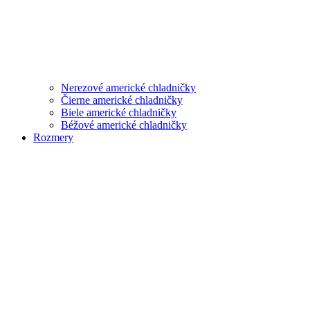
Nerezové americké chladničky
Čierne americké chladničky
Biele americké chladničky
Béžové americké chladničky
Rozmery