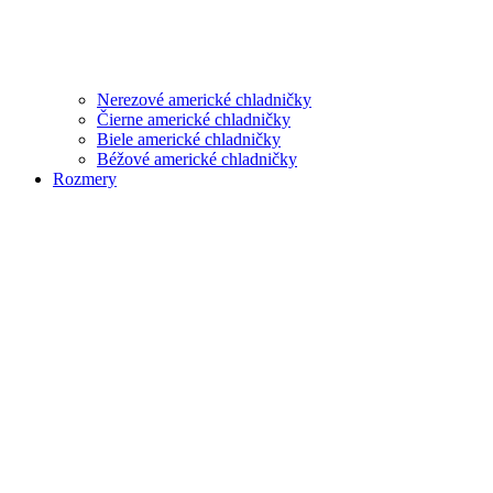
Nerezové americké chladničky
Čierne americké chladničky
Biele americké chladničky
Béžové americké chladničky
Rozmery