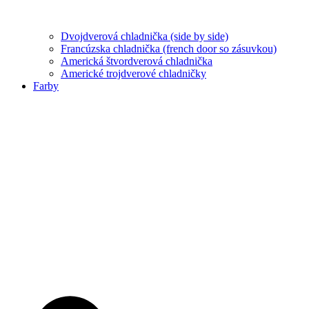
Dvojdverová chladnička (side by side)
Francúzska chladnička (french door so zásuvkou)
Americká štvordverová chladnička
Americké trojdverové chladničky
Farby