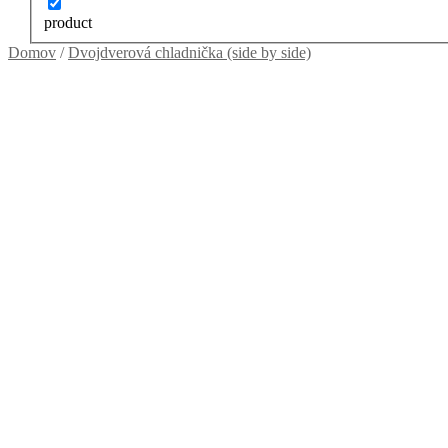
product
Domov
/
Dvojdverová chladnička (side by side)