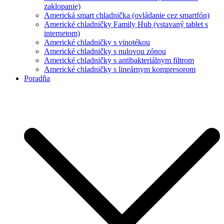
zaklopanie)
Americká smart chladnička (ovládanie cez smartfón)
Americké chladničky Family Hub (vstavaný tablet s
internetom)
Americké chladničky s vinotékou
Americké chladničky s nulovou zónou
Americké chladničky s antibakteriálnym filtrom
Americké chladničky s lineárnym kompresorom
Poradňa