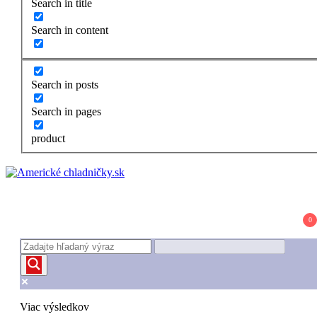
Search in title
Search in content
Search in posts
Search in pages
product
Americké chladničky.sk
Najpodrobnejšie recenzie amerických chladničiek
0
Viac výsledkov