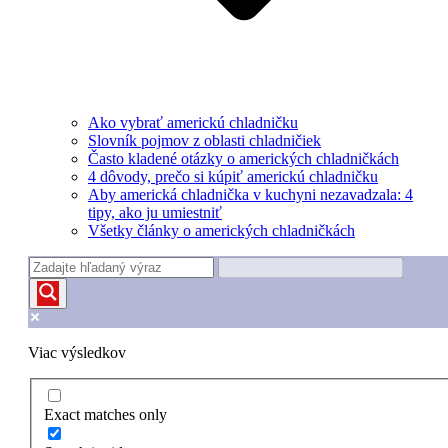
Ako vybrať americkú chladničku
Slovník pojmov z oblasti chladničiek
Často kladené otázky o amerických chladničkách
4 dôvody, prečo si kúpiť americkú chladničku
Aby americká chladnička v kuchyni nezavadzala: 4
tipy, ako ju umiestniť
Všetky články o amerických chladničkách
Viac výsledkov
Exact matches only