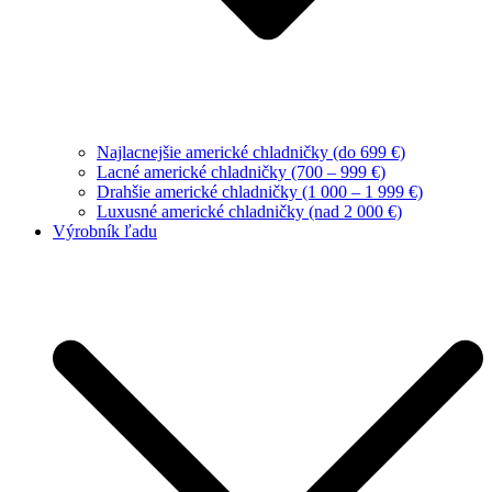
Najlacnejšie americké chladničky (do 699 €)
Lacné americké chladničky (700 – 999 €)
Drahšie americké chladničky (1 000 – 1 999 €)
Luxusné americké chladničky (nad 2 000 €)
Výrobník ľadu