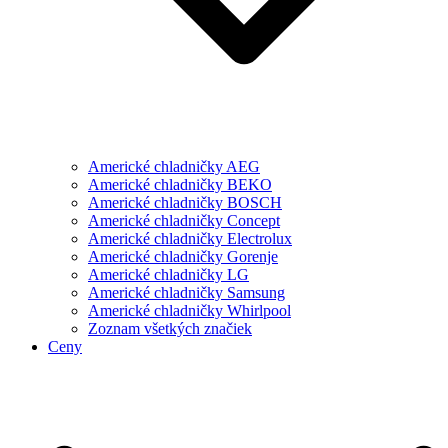
Americké chladničky AEG
Americké chladničky BEKO
Americké chladničky BOSCH
Americké chladničky Concept
Americké chladničky Electrolux
Americké chladničky Gorenje
Americké chladničky LG
Americké chladničky Samsung
Americké chladničky Whirlpool
Zoznam všetkých značiek
Ceny