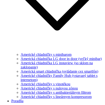
Americké chladničky s minibarom
Americká chladnička LG door in door (veľký minibar)
Americká chladnička LG instaview (so sklom na
zaklopanie)
Americká smart chladnička (ovládanie cez smartfón)
Americké chladničky Family Hub (vstavaný tablet s
internetom)
Americké chladničky s vinotékou
Americké chladničky s nulovou zónou
Americké chladničky s antibakteriálnym filtrom
Americké chladničky s lineárnym kompresorom
Poradňa