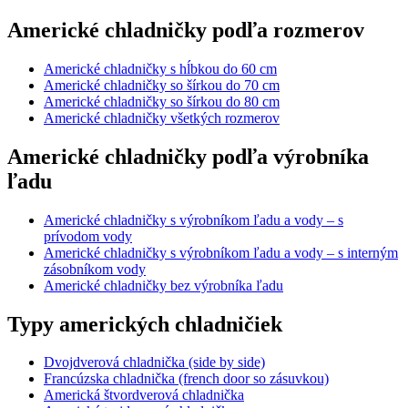
Americké chladničky podľa rozmerov
Americké chladničky s hĺbkou do 60 cm
Americké chladničky so šírkou do 70 cm
Americké chladničky so šírkou do 80 cm
Americké chladničky všetkých rozmerov
Americké chladničky podľa výrobníka
ľadu
Americké chladničky s výrobníkom ľadu a vody – s
prívodom vody
Americké chladničky s výrobníkom ľadu a vody – s interným
zásobníkom vody
Americké chladničky bez výrobníka ľadu
Typy amerických chladničiek
Dvojdverová chladnička (side by side)
Francúzska chladnička (french door so zásuvkou)
Americká štvordverová chladnička