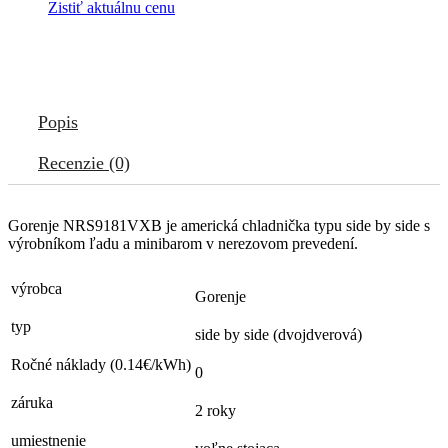
Zistiť aktuálnu cenu
Popis
Recenzie (0)
Gorenje NRS9181VXB je americká chladnička typu side by side s
výrobníkom ľadu a minibarom v nerezovom prevedení.
výrobca
Gorenje
typ
side by side (dvojdverová)
Ročné náklady (0.14€/kWh)
0
záruka
2 roky
umiestnenie