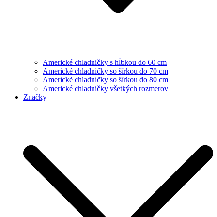
Americké chladničky s hĺbkou do 60 cm
Americké chladničky so šírkou do 70 cm
Americké chladničky so šírkou do 80 cm
Americké chladničky všetkých rozmerov
Značky