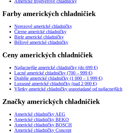
Americké trojdverové chladničky
Farby amerických chladničiek
Nerezové americké chladničky
Čierne americké chladničky
Biele americké chladničky
Béžové americké chladničky
Ceny amerických chladničiek
Najlacnejšie americké chladničky (do 699 €)
Lacné americké chladničky (700 – 999 €)
Drahšie americké chladničky (1 000 – 1 999 €)
Luxusné americké chladničky (nad 2 000 €)
Všetky americké chladničky usporiadané od najlacnejších
Značky amerických chladničiek
Americké chladničky AEG
Americké chladničky BEKO
Americké chladničky BOSCH
Americké chladničky Concept