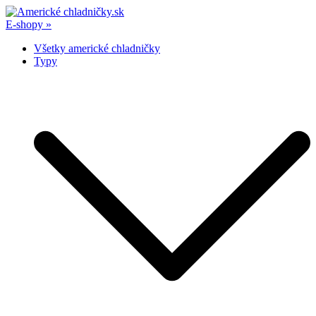
Skip
to
E-shopy »
Americké chladničky.sk
Najpodrobnejšie recenzie amerických chladničiek
content
Všetky americké chladničky
Typy